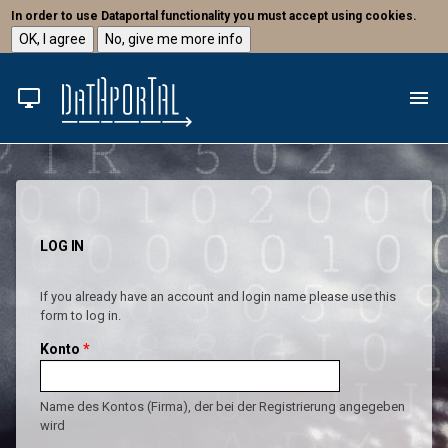
In order to use Dataportal functionality you must accept using cookies.
OK, I agree
No, give me more info
Direkt zum Inhalt
desktop_windows
menu
LOG IN
If you already have an account and login name please use this
form to log in.
Konto
*
Name des Kontos (Firma), der bei der Registrierung angegeben
wird